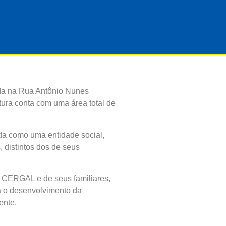
da na Rua Antônio Nunes
tura conta com uma área total de
ída como uma entidade social,
, distintos dos de seus
a CERGAL e de seus familiares,
ra o desenvolvimento da
ente.