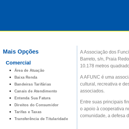
Mais Opções
A Associação dos Func
Barreto, s/n, Praia Red
Comercial
10.178 metros quadrado
Área de Atuação
A AFUNC é uma associaçã
Baixa Renda
cultural, recreativa e d
Bandeiras Tarifárias
associados.
Canais de Atendimento
Entenda Sua Fatura
Entre suas principais 
Direitos do Consumidor
o apoio à cooperativa n
Tarifas e Taxas
comunidade, a defesa d
Transferência de Titularidade