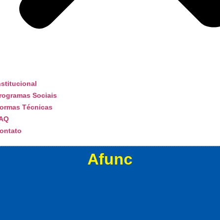
nstitucional
rogramas Sociais
ormas Técnicas
AQ
ontato
Afunc