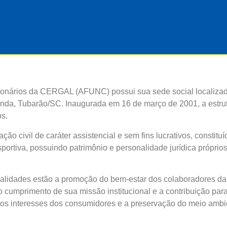
ionários da CERGAL (AFUNC) possui sua sede social localiza
onda, Tubarão/SC. Inaugurada em 16 de março de 2001, a estru
s.
o civil de caráter assistencial e sem fins lucrativos, constitu
esportiva, possuindo patrimônio e personalidade jurídica próprios
finalidades estão a promoção do bem-estar dos colaboradores d
o cumprimento de sua missão institucional e a contribuição pa
os interesses dos consumidores e a preservação do meio ambi