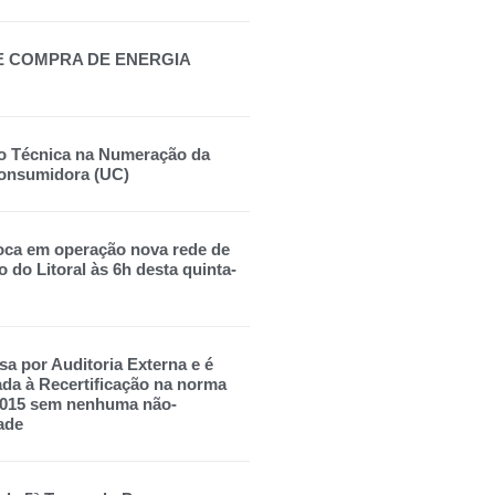
E COMPRA DE ENERGIA
o Técnica na Numeração da
onsumidora (UC)
oca em operação nova rede de
o do Litoral às 6h desta quinta-
sa por Auditoria Externa e é
a à Recertificação na norma
2015 sem nenhuma não-
ade