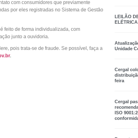
ontato com consumidores que previamente
ndas por eles registradas no Sistema de Gestão
LEILÃO D
ELÉTRICA
 feito de forma individualizada, com
ação junto a ouvidoria.
Atualizaçã
e, pois trata-se de fraude. Se possível, faça a
Unidade C
v.br
.
Cergal col
distribuiçã
feira
Cergal pas
recomendad
ISO 9001:
conformid