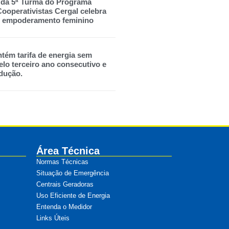
 da 5ª Turma do Programa
ooperativistas Cergal celebra
 e empoderamento feminino
tém tarifa de energia sem
lo terceiro ano consecutivo e
dução.
Área Técnica
Normas Técnicas
Situação de Emergência
Centrais Geradoras
Uso Eficiente de Energia
Entenda o Medidor
Links Úteis