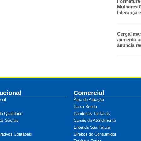
Formatura
Mulheres C
liderança
Cergal man
aumento pe
anuncia re
tucional
Comercial
onal
Área de Atuação
Baixa Renda
da Qualidade
Bandeiras Tarifárias
as Sociais
Canais de Atendimento
Entenda Sua Fatura
ativos Contábeis
Direitos do Consumidor