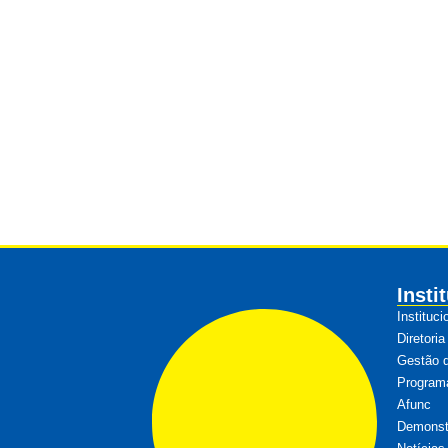
Insti
Instituci
Diretoria
Gestão 
Program
Afunc
Demonstr