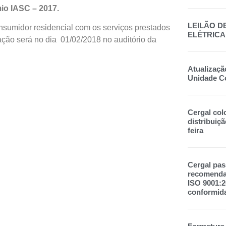
io IASC – 2017.
LEILÃO D
onsumidor residencial com os serviços prestados
ELÉTRICA
iação será no dia 01/02/2018 no auditório da
Atualizaçã
Unidade C
Cergal col
distribuiçã
feira
Cergal pas
recomendad
ISO 9001:
conformid