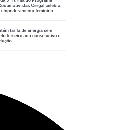
 da 5ª Turma do Programa
ooperativistas Cergal celebra
 e empoderamento feminino
tém tarifa de energia sem
lo terceiro ano consecutivo e
dução.