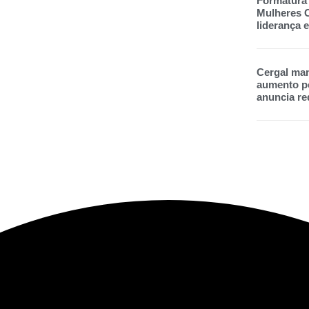
Formatura
Mulheres C
liderança
Cergal man
aumento pe
anuncia re