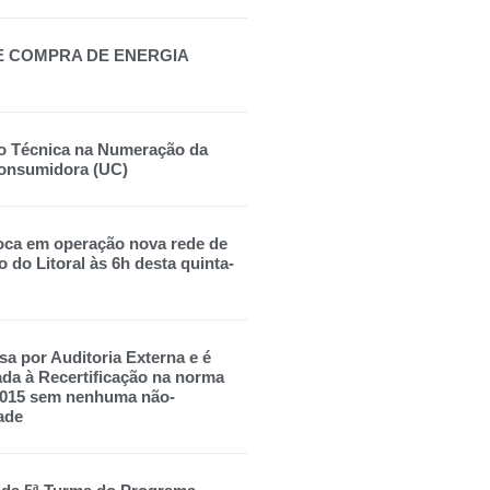
E COMPRA DE ENERGIA
o Técnica na Numeração da
onsumidora (UC)
oca em operação nova rede de
o do Litoral às 6h desta quinta-
sa por Auditoria Externa e é
a à Recertificação na norma
2015 sem nenhuma não-
ade