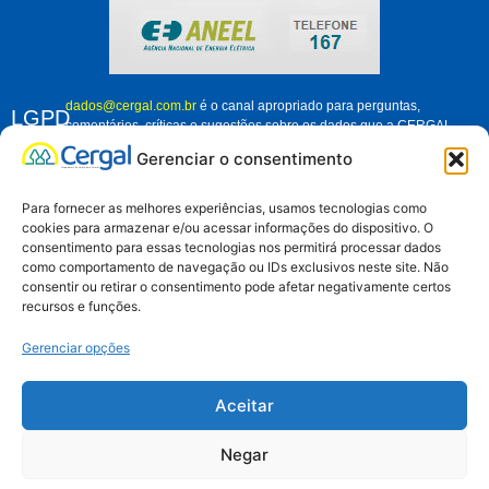
dados@cergal.com.br
é o canal apropriado para perguntas,
LGPD
comentários, críticas e sugestões sobre os dados que a CERGAL
trata. Fique à vontade para nos contatar e nos ajudar a melhorar
Gerenciar o consentimento
como organização, em relação ao tratamento dos dados pessoais de
associados, clientes e demais pessoas que se relacionam conosco.
Para fornecer as melhores experiências, usamos tecnologias como
cookies para armazenar e/ou acessar informações do dispositivo. O
consentimento para essas tecnologias nos permitirá processar dados
como comportamento de navegação ou IDs exclusivos neste site. Não
Aviso de Privacidade
consentir ou retirar o consentimento pode afetar negativamente certos
recursos e funções.
Gerenciar opções
Muriel Caldas
Aceitar
Negar