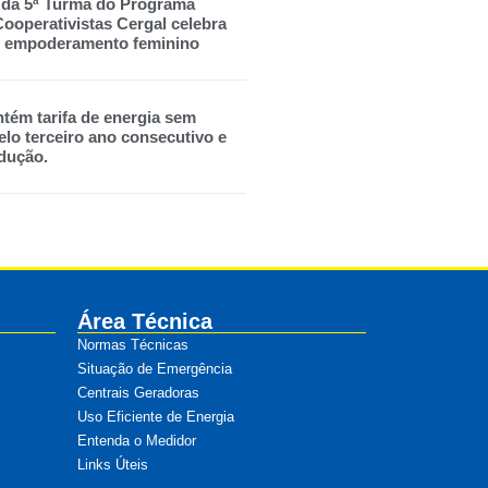
 da 5ª Turma do Programa
ooperativistas Cergal celebra
 e empoderamento feminino
tém tarifa de energia sem
lo terceiro ano consecutivo e
dução.
Área Técnica
Normas Técnicas
Situação de Emergência
Centrais Geradoras
Uso Eficiente de Energia
Entenda o Medidor
Links Úteis