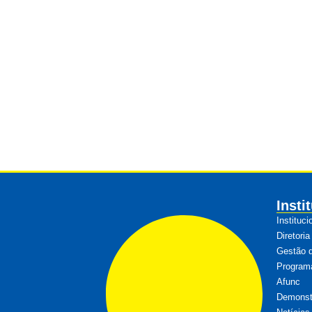
Insti
Instituci
Diretoria
Gestão 
Program
Afunc
Demonstr