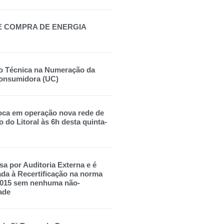
E COMPRA DE ENERGIA
o Técnica na Numeração da
onsumidora (UC)
oca em operação nova rede de
o do Litoral às 6h desta quinta-
sa por Auditoria Externa e é
a à Recertificação na norma
2015 sem nenhuma não-
ade