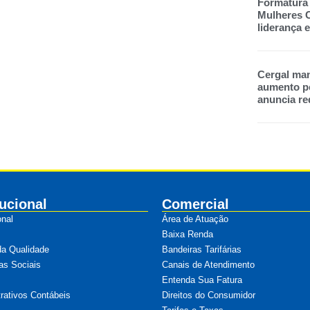
Formatura
Mulheres C
liderança
Cergal man
aumento pe
anuncia re
tucional
Comercial
onal
Área de Atuação
Baixa Renda
da Qualidade
Bandeiras Tarifárias
as Sociais
Canais de Atendimento
Entenda Sua Fatura
ativos Contábeis
Direitos do Consumidor