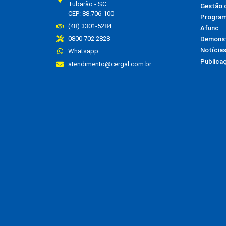
Tubarão - SC
Gestão 
CEP: 88.706-100
Program
(48) 3301-5284
Afunc
0800 702 2828
Demonst
Notícia
Whatsapp
Publica
atendimento@cergal.com.br