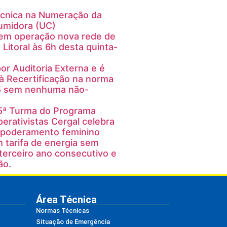
écnica na Numeração da
umidora (UC)
 em operação nova rede de
 Litoral às 6h desta quinta-
or Auditoria Externa e é
 Recertificação na norma
5 sem nenhuma não-
5ª Turma do Programa
erativistas Cergal celebra
mpoderamento feminino
 tarifa de energia sem
terceiro ano consecutivo e
ão.
Área Técnica
Normas Técnicas
Situação de Emergência