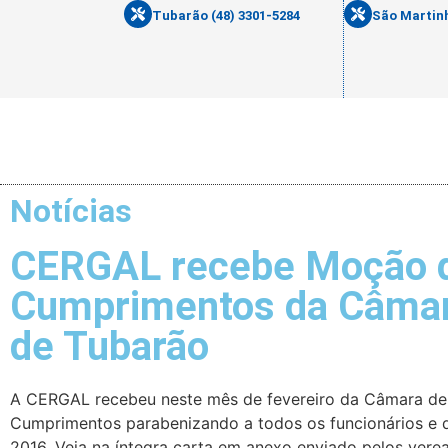
Tubarão (48) 3301-5284
São Martinh
Notícias
CERGAL recebe Moção 
Cumprimentos da Câmar
de Tubarão
A CERGAL recebeu neste mês de fevereiro da Câmara d
Cumprimentos parabenizando a todos os funcionários e 
2016. Veja na íntegra carta em anexo enviado pelos ver