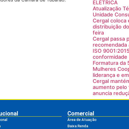
ELÉTRICA
Atualização T
Unidade Cons
Cergal coloca
distribuição do
feira
Cergal passa p
recomendada à
ISO 9001:201
conformidade
Formatura da 
Mulheres Coop
liderança e e
Cergal mantém
aumento pelo 
anuncia reduç
tucional
Comercial
ional
Área de Atuação
a
Baixa Renda