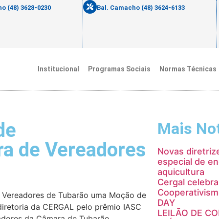
o (48) 3628-0230
Bal. Camacho (48) 3624-6133
Institucional
Programas Sociais
Normas Técnicas
de
Mais Not
a de Vereadores
Novas diretriz
especial de en
aquicultura
Cergal celebra
Cooperativis
e Vereadores de Tubarão uma Moção de
DAY
diretoria da CERGAL pelo prêmio IASC
LEILÃO DE C
eadores da Câmara de Tubarão.