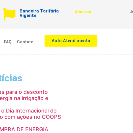
Bandeira Tarifária
Amarela
J
Vigente
Auto Atendimento
FAQ
Contato
ícias
es para o desconto
ergia na irrigação e
 o Dia Internacional do
mo com ações no COOPS
OMPRA DE ENERGIA