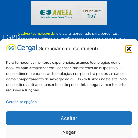
dados@cergal.com.br
é o canal apropriado para perguntas,
LGPD
comentários, críticas e sugestões sobre os dados que a CERGAL
trata. Fique à vontade para nos contatar e nos ajudar a melhorar
Gerenciar o consentimento
como organização, em relação ao tratamento dos dados pessoais de
associados, clientes e demais pessoas que se relacionam conosco.
Para fornecer as melhores experiências, usamos tecnologias como
cookies para armazenar e/ou acessar informações do dispositivo. O
consentimento para essas tecnologias nos permitirá processar dados
como comportamento de navegação ou IDs exclusivos neste site. Não
Aviso de Privacidade
consentir ou retirar o consentimento pode afetar negativamente certos
recursos e funções.
Gerenciar opções
Muriel Caldas
Aceitar
Negar