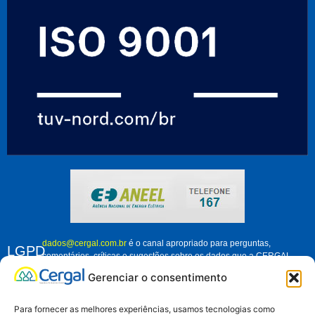
dados@cergal.com.br
é o canal apropriado para perguntas,
LGPD
comentários, críticas e sugestões sobre os dados que a CERGAL
trata. Fique à vontade para nos contatar e nos ajudar a melhorar
Gerenciar o consentimento
como organização, em relação ao tratamento dos dados pessoais de
associados, clientes e demais pessoas que se relacionam conosco.
Para fornecer as melhores experiências, usamos tecnologias como