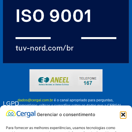
dados@cergal.com.br
é o canal apropriado para perguntas,
LGPD
comentários, críticas e sugestões sobre os dados que a CERGAL
trata. Fique à vontade para nos contatar e nos ajudar a melhorar
Gerenciar o consentimento
como organização, em relação ao tratamento dos dados pessoais de
associados, clientes e demais pessoas que se relacionam conosco.
Para fornecer as melhores experiências, usamos tecnologias como