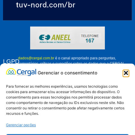
dados@cergal.com.br
é o canal apropriado para perguntas,
LGPD
comentários, críticas e sugestões sobre os dados que a CERGAL
trata. Fique à vontade para nos contatar e nos ajudar a melhorar
Gerenciar o consentimento
como organização, em relação ao tratamento dos dados pessoais de
associados, clientes e demais pessoas que se relacionam conosco.
Para fornecer as melhores experiências, usamos tecnologias como
cookies para armazenar e/ou acessar informações do dispositivo. O
consentimento para essas tecnologias nos permitirá processar dados
como comportamento de navegação ou IDs exclusivos neste site. Não
Aviso de Privacidade
consentir ou retirar o consentimento pode afetar negativamente certos
recursos e funções.
Gerenciar opções
Muriel Caldas