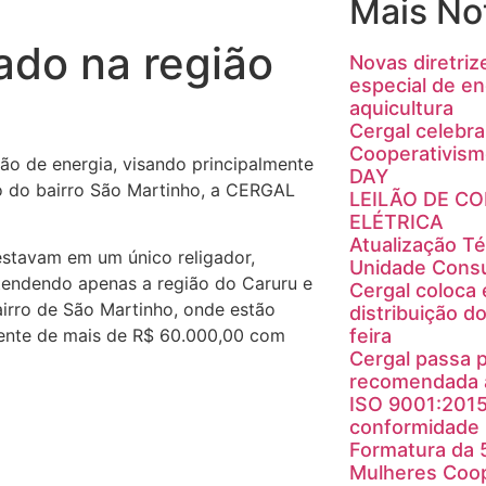
Mais Not
lado na região
Novas diretriz
especial de en
aquicultura
Cergal celebra
Cooperativis
ção de energia, visando principalmente
DAY
o do bairro São Martinho, a CERGAL
LEILÃO DE C
ELÉTRICA
Atualização T
estavam em um único religador,
Unidade Cons
tendendo apenas a região do Caruru e
Cergal coloca
bairro de São Martinho, onde estão
distribuição do
feira
imente de mais de R$ 60.000,00 com
Cergal passa p
recomendada à
ISO 9001:201
conformidade
Formatura da 
Mulheres Coop