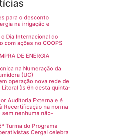
ícias
es para o desconto
ergia na irrigação e
 o Dia Internacional do
mo com ações no COOPS
OMPRA DE ENERGIA
écnica na Numeração da
umidora (UC)
 em operação nova rede de
 Litoral às 6h desta quinta-
or Auditoria Externa e é
 Recertificação na norma
5 sem nenhuma não-
5ª Turma do Programa
erativistas Cergal celebra