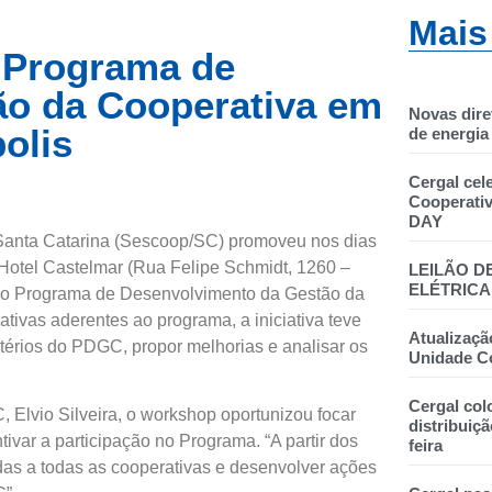
Mais
 Programa de
ão da Cooperativa em
Novas dire
olis
de energia 
Cergal cel
Cooperati
DAY
Santa Catarina (Sescoop/SC) promoveu nos dias
 Hotel Castelmar (Rua Felipe Schmidt, 1260 –
LEILÃO D
ELÉTRICA
 do Programa de Desenvolvimento da Gestão da
ivas aderentes ao programa, a iniciativa teve
Atualizaçã
térios do PDGC, propor melhorias e analisar os
Unidade C
Cergal col
Elvio Silveira, o workshop oportunizou focar
distribuiçã
tivar a participação no Programa. “A partir dos
feira
adas a todas as cooperativas e desenvolver ações