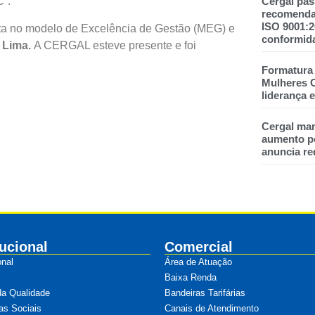
Cergal pas
C”.
recomendad
ISO 9001:
sta no modelo de Excelência de Gestão (MEG) e
conformid
 Lima.
A CERGAL esteve presente e foi
Formatura
Mulheres C
liderança
Cergal man
aumento pe
anuncia re
tucional
Comercial
onal
Área de Atuação
Baixa Renda
da Qualidade
Bandeiras Tarifárias
as Sociais
Canais de Atendimento