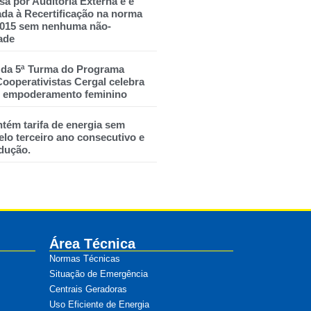
sa por Auditoria Externa e é
a à Recertificação na norma
2015 sem nenhuma não-
ade
 da 5ª Turma do Programa
ooperativistas Cergal celebra
 e empoderamento feminino
tém tarifa de energia sem
lo terceiro ano consecutivo e
dução.
Área Técnica
Normas Técnicas
Situação de Emergência
Centrais Geradoras
Uso Eficiente de Energia