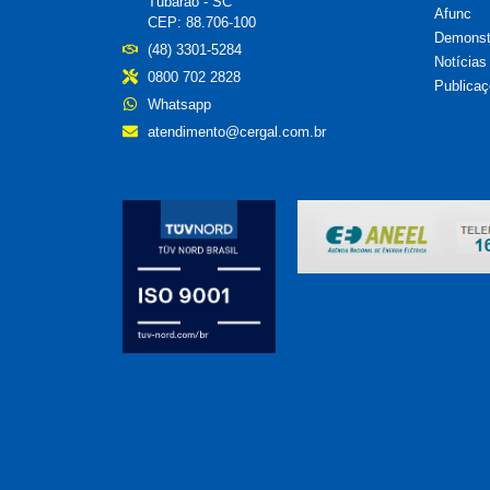
Tubarão - SC
Afunc
CEP: 88.706-100
Demonstr
(48) 3301-5284
Notícias
0800 702 2828
Publicaç
Whatsapp
atendimento@cergal.com.br