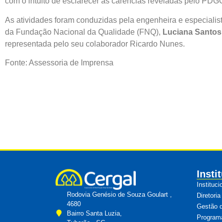
com o intuito de esclarecer as carências reveladas pelo PDG
As atividades foram conduzidas pela engenheira e especiali
da Fundação Nacional da Qualidade (FNQ),
Luciana Santos
representada pelo seu colaborador Ricardo Nunes.
Fonte: Assessoria de Imprensa
Insti
Instituci
Rodovia Genésio de Souza Goulart ,
Diretoria
4680
Gestão 
Bairro Santa Luzia,
Program