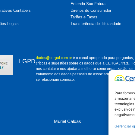
Entenda Sua Fatura
ativos Contábeis
Direitos do Consumidor
Tarifas e Taxas
ões Legais
Transferência de Titularidade
dados@cergal.com.br
é o canal apropriado para perguntas,
LGPD
críticas e sugestões sobre os dados que a CERGAL trata. Fi
nos contatar e nos ajudar a melhorar como organização, em
tratamento dos dados pessoais de associados, clientes e d
se relacionam conosco.
Para fornec
armazenar e
tecnologias
exclusivos n
negativamen
Muriel Caldas
Gerenciar 